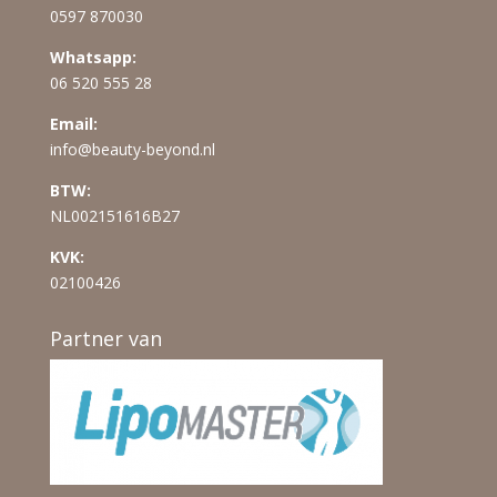
0597 870030
Whatsapp:
06 520 555 28
Email:
info@beauty-beyond.nl
BTW:
NL002151616B27
KVK:
02100426
Partner van