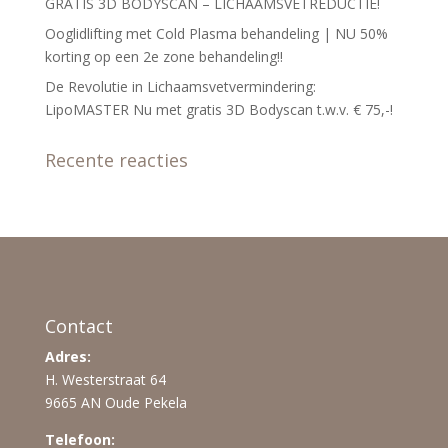
GRATIS 3D BODYSCAN – LICHAAMSVETREDUCTIE!
Ooglidlifting met Cold Plasma behandeling | NU 50%
korting op een 2e zone behandeling!!
De Revolutie in Lichaamsvetvermindering:
LipoMASTER Nu met gratis 3D Bodyscan t.w.v. € 75,-!
Recente reacties
Contact
Adres:
H. Westerstraat 64
9665 AN Oude Pekela
Telefoon: